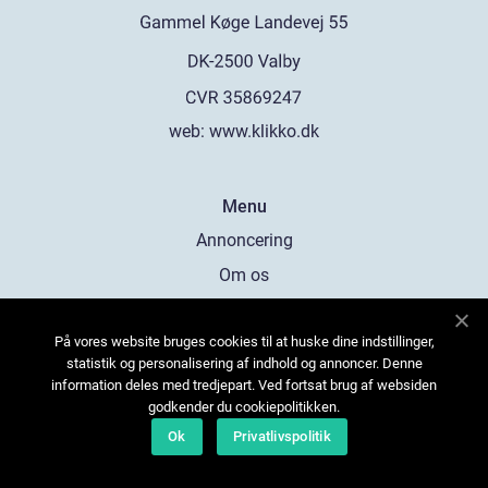
web:
www.klikko.dk
Menu
Annoncering
Om os
Cookies
På vores website bruges cookies til at huske dine indstillinger,
Kontakt os
statistik og personalisering af indhold og annoncer. Denne
Sitemap
information deles med tredjepart. Ved fortsat brug af websiden
godkender du cookiepolitikken.
Ok
Privatlivspolitik