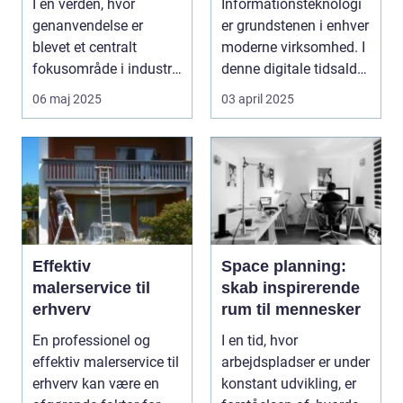
I en verden, hvor
Informationsteknologi
dustri
genanvendelse er
er grundstenen i enhver
blevet et centralt
moderne virksomhed. I
fokusområde i industri
denne digitale tidsalder
og samfund, er de...
st&arin...
06 maj 2025
03 april 2025
Effektiv
Space planning:
malerservice til
skab inspirerende
erhverv
rum til mennesker
En professionel og
I en tid, hvor
effektiv malerservice til
arbejdspladser er under
erhverv kan være en
konstant udvikling, er