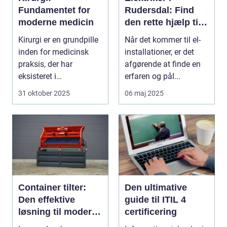
Fundamentet for
Rudersdal: Find
moderne medicin
den rette hjælp til
dine el-
Kirurgi er en grundpille
Når det kommer til el-
installationer
inden for medicinsk
installationer, er det
praksis, der har
afgørende at finde en
eksisteret i
erfaren og pål...
århundreder. Med ti...
31 oktober 2025
06 maj 2025
Container tilter:
Den ultimative
Den effektive
guide til ITIL 4
løsning til moderne
certificering
genanvendelsesin