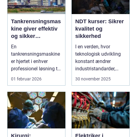
Tankrensningsmas
NDT kurser: Sikrer
kine giver effektiv
kvalitet og
og sikker
sikkerhed
rengøring af tanke
En
I en verden, hvor
tankrensningsmaskine
teknologisk udvikling
er hjertet i enhver
konstant ændrer
professionel løsning til
industristandarder,
rengøring af tank...
bliver behovet for...
01 februar 2026
30 november 2025
Kirurgi:
Elektriker i