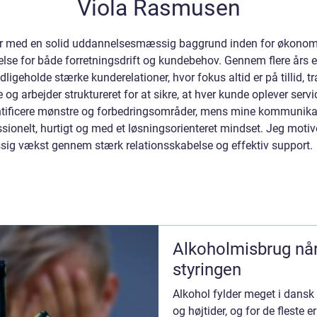
Viola Rasmusen
 med en solid uddannelsesmæssig baggrund inden for økonomi o
else for både forretningsdrift og kundebehov. Gennem flere års e
ligeholde stærke kunderelationer, hvor fokus altid er på tillid, 
g arbejder struktureret for at sikre, at hver kunde oplever servic
dentificere mønstre og forbedringsområder, mens mine kommunikat
onelt, hurtigt og med et løsningsorienteret mindset. Jeg motiver
sig vækst gennem stærk relationsskabelse og effektiv support.
Alkoholmisbrug når alkoholen tager
styringen
Alkohol fylder meget i dansk ku
og højtider, og for de fleste 