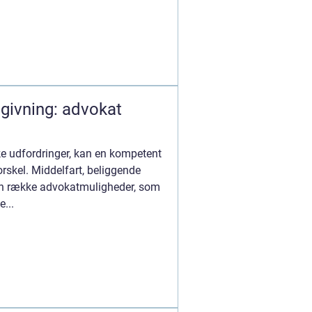
ådgivning: advokat
ke udfordringer, kan en kompetent
rskel. Middelfart, beliggende
 en række advokatmuligheder, som
...