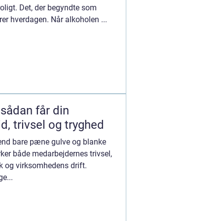
roligt. Det, der begyndte som
yrer hverdagen. Når alkoholen ...
 sådan får din
, trivsel og tryghed
 end bare pæne gulve og blanke
rker både medarbejdernes trivsel,
k og virksomhedens drift.
e...