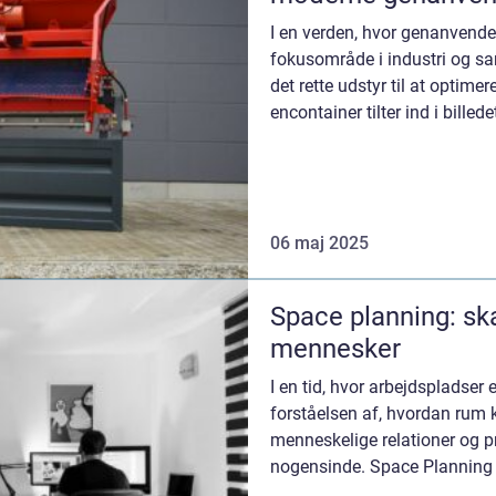
I en verden, hvor genanvendel
fokusområde i industri og sa
det rette udstyr til at optim
encontainer tilter ind i bille
06 maj 2025
Space planning: ska
mennesker
I en tid, hvor arbejdspladser 
forståelsen af, hvordan rum
menneskelige relationer og pr
nogensinde. Space Planning
at arrangere m&...