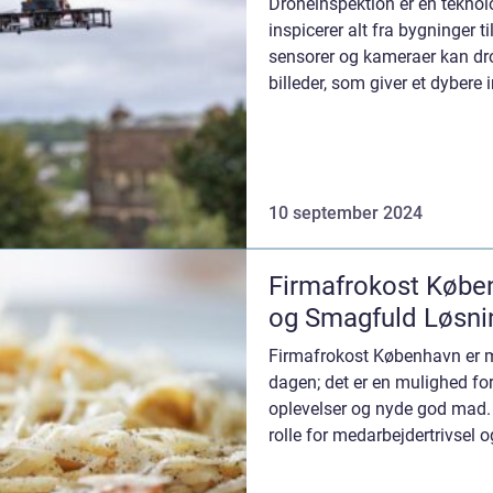
Droneinspektion er en teknolo
inspicerer alt fra bygninger 
sensorer og kameraer kan dr
billeder, som giver et dybere i
10 september 2024
Firmafrokost Købe
og Smagfuld Løsni
Firmafrokost København er m
dagen; det er en mulighed fo
oplevelser og nyde god mad. 
rolle for medarbejdertrivsel 