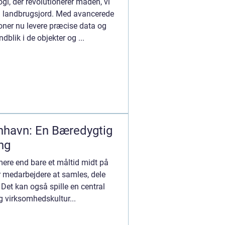
gi, der revolutionerer måden, vi
til landbrugsjord. Med avancerede
oner nu levere præcise data og
ndblik i de objekter og ...
nhavn: En Bæredygtig
ng
ere end bare et måltid midt på
r medarbejdere at samles, dele
Det kan også spille en central
og virksomhedskultur...