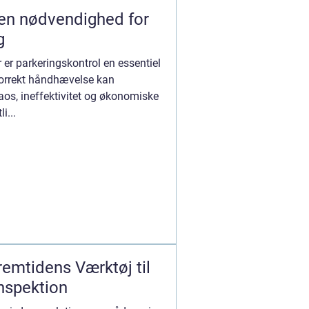
 en nødvendighed for
g
er parkeringskontrol en essentiel
 korrekt håndhævelse kan
kaos, ineffektivitet og økonomiske
i...
remtidens Værktøj til
Inspektion