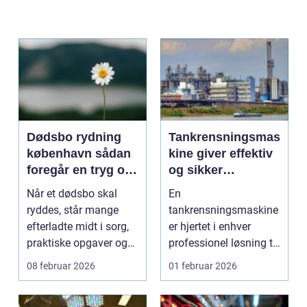
Dødsbo rydning
Tankrensningsmas
københavn sådan
kine giver effektiv
foregår en tryg og
og sikker
respektfuld
rengøring af tanke
Når et dødsbo skal
En
rydning
ryddes, står mange
tankrensningsmaskine
efterladte midt i sorg,
er hjertet i enhver
praktiske opgaver og
professionel løsning til
ofte også tidspre...
rengøring af tank...
08 februar 2026
01 februar 2026