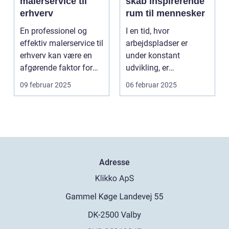
malerservice til
skab inspirerende
erhverv
rum til mennesker
En professionel og
I en tid, hvor
effektiv malerservice til
arbejdspladser er
erhverv kan være en
under konstant
afgørende faktor for
udvikling, er
m...
forståelsen af, hvordan
09 februar 2025
06 februar 2025
rum kan ...
Adresse