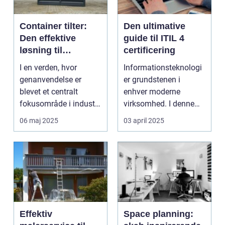
Container tilter:
Den ultimative
Den effektive
guide til ITIL 4
løsning til
certificering
moderne
I en verden, hvor
Informationsteknologi
genanvendelsesin
genanvendelse er
er grundstenen i
dustri
blevet et centralt
enhver moderne
fokusområde i industri
virksomhed. I denne
og samfund, er de...
digitale tidsalder
06 maj 2025
03 april 2025
st&arin...
Effektiv
Space planning: