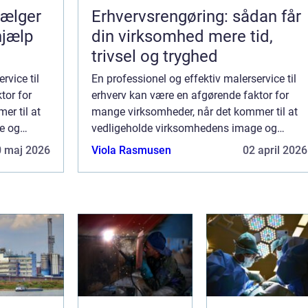
Erhvervsrengøring: sådan får
hjælp
din virksomhed mere tid,
trivsel og tryghed
rvice til
En professionel og effektiv malerservice til
tor for
erhverv kan være en afgørende faktor for
er til at
mange virksomheder, når det kommer til at
e og
vedligeholde virksomhedens image og
r sig om
arbejdsmiljø. Uanset om det drejer sig om
0 maj 2026
Viola Rasmusen
02 april 2026
kontorer, produkti...