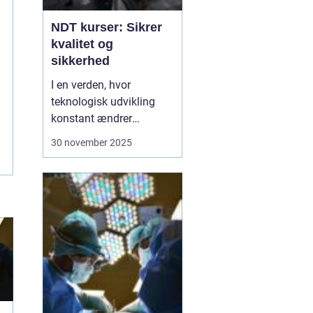
NDT kurser: Sikrer
kvalitet og
sikkerhed
I en verden, hvor
teknologisk udvikling
konstant ændrer
industristandarder, bliver
30 november 2025
behovet for specialiseret
viden stadig vigtigere.
Ikke-destruktiv testning,
eller NDT, er en metode,
der anvendes til at
evaluere egenskaberne
ved et materiale, ...