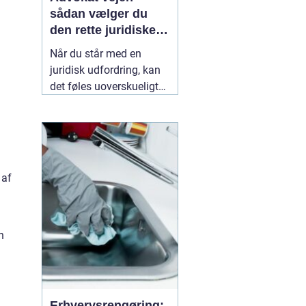
sådan vælger du
den rette juridiske
hjælp lokalt
Når du står med en
juridisk udfordring, kan
det føles uoverskueligt
at finde den rigtige
hjælp. Lovgivningen er
kompleks, og
konsekvenserne af
forkerte beslutninger kan
 af
følge dig i mange år. Her
kan en lokal
10 maj
2026
n
Erhvervsrengøring: