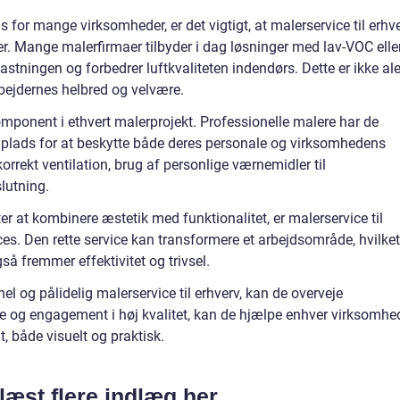
s for mange virksomheder, er det vigtigt, at malerservice til erhv
er. Mange malerfirmaer tilbyder i dag løsninger med lav-VOC elle
astningen og forbedrer luftkvaliteten indendørs. Dette er ikke al
bejdernes helbred og velvære.
omponent i ethvert malerprojekt. Professionelle malere har de
 plads for at beskytte både deres personale og virksomhedens
orrekt ventilation, brug af personlige værnemidler til
slutning.
er at kombinere æstetik med funktionalitet, er malerservice til
ces. Den rette service kan transformere et arbejdsområde, hvilket
så fremmer effektivitet og trivsel.
l og pålidelig malerservice til erhverv, kan de overveje
e og engagement i høj kvalitet, kan de hjælpe enhver virksomhe
, både visuelt og praktisk.
læst flere indlæg her