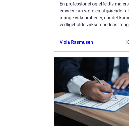
En professionel og effektiv malerse
erhverv kan være en afgørende fak
mange virksomheder, når det komm
vedligeholde virksomhedens imag
arbejdsmiljø. Uanset om det dreje
kontorer, produkti...
Viola Rasmusen
10