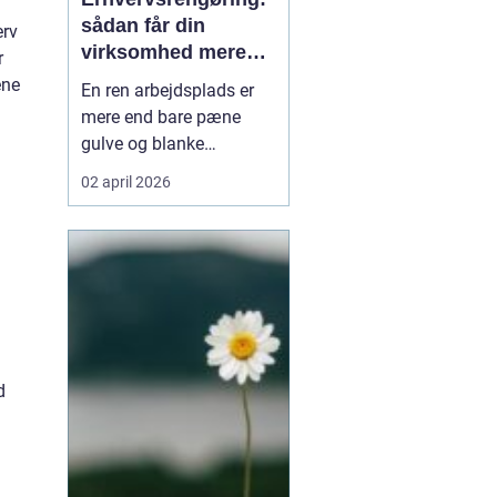
sådan får din
erv
virksomhed mere
r
tid, trivsel og
ene
En ren arbejdsplads er
tryghed
mere end bare pæne
gulve og blanke
overflader. Rengøringen
02 april 2026
påvirker både
medarbejdernes trivsel,
kundernes
førstehåndsindtryk og
virksomhedens drift.
Alligevel er rengøring
ofte noge...
d