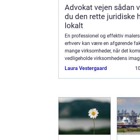
Advokat vejen sådan vælger
du den rette juridiske 
lokalt
En professionel og effektiv malerse
erhverv kan være en afgørende fak
mange virksomheder, når det komm
vedligeholde virksomhedens imag
arbejdsmiljø. Uanset om det dreje
Laura Vestergaard
1
kontorer, produkti...