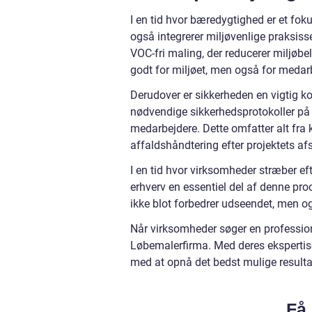
I en tid hvor bæredygtighed er et foku
også integrerer miljøvenlige praksiss
VOC-fri maling, der reducerer miljøbel
godt for miljøet, men også for medar
Derudover er sikkerheden en vigtig k
nødvendige sikkerhedsprotokoller på
medarbejdere. Dette omfatter alt fra k
affaldshåndtering efter projektets af
I en tid hvor virksomheder stræber eft
erhverv en essentiel del af denne pro
ikke blot forbedrer udseendet, men og
Når virksomheder søger en professione
Løbemalerfirma. Med deres ekspertis
med at opnå det bedst mulige resultat
Få 