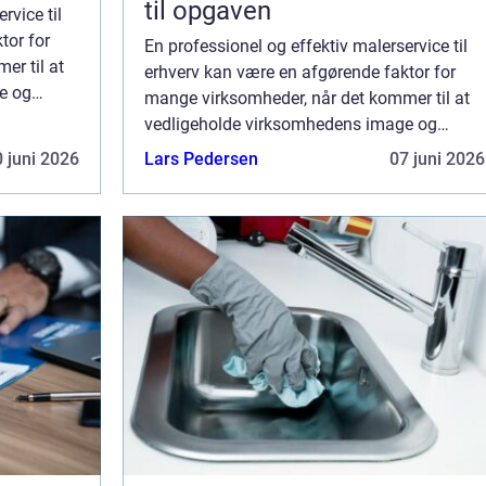
til opgaven
rvice til
tor for
En professionel og effektiv malerservice til
er til at
erhverv kan være en afgørende faktor for
e og
mange virksomheder, når det kommer til at
r sig om
vedligeholde virksomhedens image og
arbejdsmiljø. Uanset om det drejer sig om
 juni 2026
Lars Pedersen
07 juni 2026
kontorer, produkti...