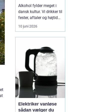
Alkohol fylder meget i
dansk kultur. Vi drikker til
fester, aftaler og højtider,
og for de fleste er det
10 juni 2026
uproblematisk. For nogle
glider grænsen dog stille
og roligt. Det, der
begyndte som hygge,
bliver til noget, der styrer
hverdagen. Når
alkoholen ...
et
at
Elektriker vanløse
sådan vælger du