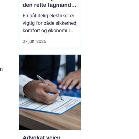
den rette fagmand
til opgaven
En pålidelig elektriker er
vigtig for både sikkerhed,
komfort og økonomi i
hverdagen.
07 juni 2026
Elinstallationer skal
fungere, uden at du
tænker over dem og når
noget svigter, skal
en
hjælpen være tæt på,
effektiv og fagligt i
orden. I Vanløse findes
der flere e...
Advokat vejen