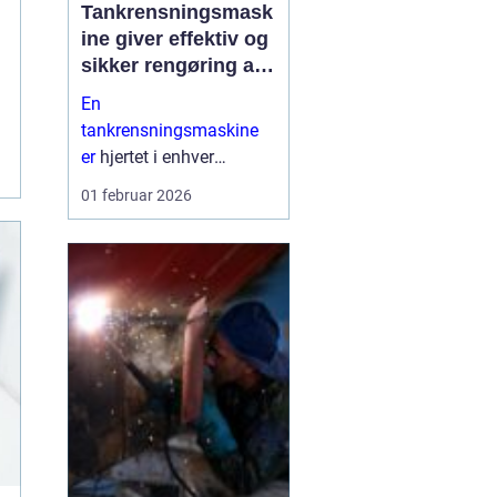
Tankrensningsmask
ine giver effektiv og
sikker rengøring af
tanke
En
tankrensningsmaskine
er
hjertet i enhver
professionel løsning til
01 februar 2026
rengøring af tanke inden
for industri,
fødevareproduktion,
pharma og marine. Når
tanke ikke bliver gjort
ordentli...