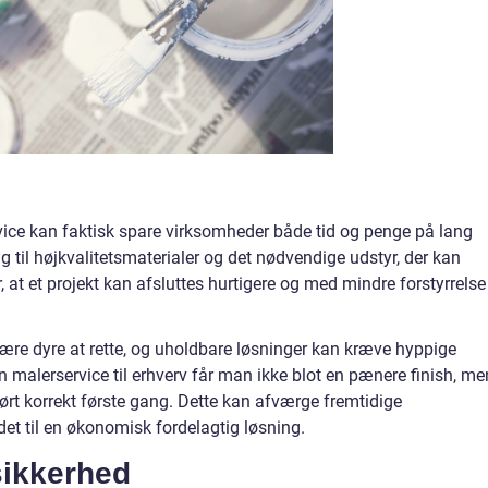
ervice kan faktisk spare virksomheder både tid og penge på lang
g til højkvalitetsmaterialer og det nødvendige udstyr, der kan
, at et projekt kan afsluttes hurtigere og med mindre forstyrrelse
være dyre at rette, og uholdbare løsninger kan kræve hyppige
en malerservice til erhverv får man ikke blot en pænere finish, me
ført korrekt første gang. Dette kan afværge fremtidige
et til en økonomisk fordelagtig løsning.
sikkerhed