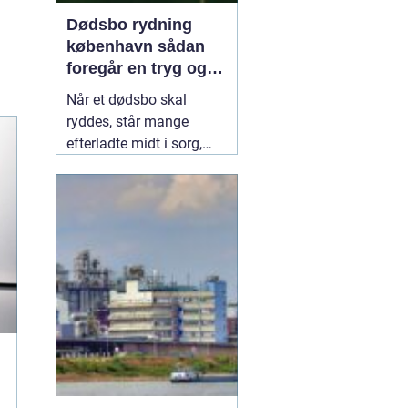
Dødsbo rydning
københavn sådan
foregår en tryg og
respektfuld rydning
Når et dødsbo skal
ryddes, står mange
efterladte midt i sorg,
praktiske opgaver og
ofte også tidspres. I en
by som København, hvor
pladsen er trang, og
deadlines til overtagelse
eller salg hurtigt nærmer
sig, kan en professionel
hjælp
08 februar 2026