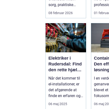
sorg, praktiske
professi
opgaver og ofte
til rengø
08 februar 2026
01 februa
også tidspre...
tank...
Elektriker i
Contain
Rudersdal: Find
Den eff
den rette hjælp
løsning 
til dine el-
moder
Når det kommer til
I en verd
installationer
genanv
el-installationer, er
genanven
industr
det afgørende at
blevet et
finde en erfaren og
fokusom
pål...
industri 
06 maj 2025
06 maj 2
samfund, 