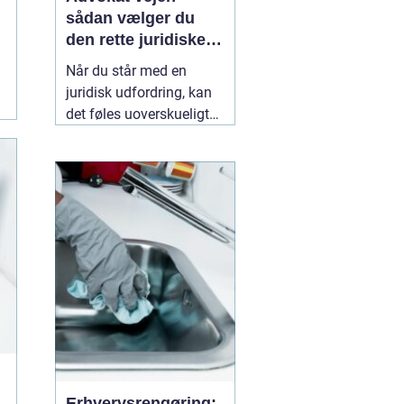
sådan vælger du
den rette juridiske
hjælp lokalt
Når du står med en
juridisk udfordring, kan
det føles uoverskueligt
at finde den rigtige
hjælp. Lovgivningen er
kompleks, og
konsekvenserne af
forkerte beslutninger kan
følge dig i mange år. Her
kan en lokal
10 maj
2026
Erhvervsrengøring: