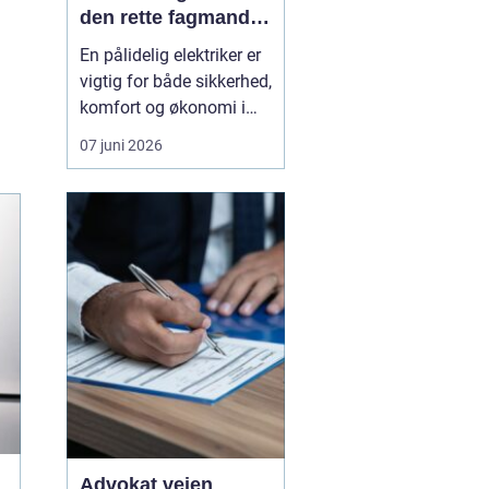
den rette fagmand
til opgaven
En pålidelig elektriker er
vigtig for både sikkerhed,
komfort og økonomi i
hverdagen.
07 juni 2026
Elinstallationer skal
fungere, uden at du
tænker over dem og når
noget svigter, skal
hjælpen være tæt på,
effektiv og fagligt i
orden. I Vanløse findes
der flere e...
Advokat vejen