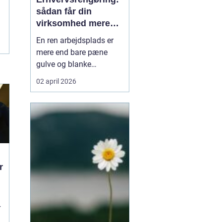
sådan får din
virksomhed mere
tid, trivsel og
En ren arbejdsplads er
tryghed
mere end bare pæne
gulve og blanke
overflader. Rengøringen
02 april 2026
påvirker både
medarbejdernes trivsel,
kundernes
førstehåndsindtryk og
virksomhedens drift.
Alligevel er rengøring
ofte noge...
r
r