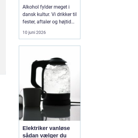
Alkohol fylder meget i
dansk kultur. Vi drikker til
fester, aftaler og højtider,
og for de fleste er det
10 juni 2026
uproblematisk. For nogle
glider grænsen dog stille
og roligt. Det, der
begyndte som hygge,
bliver til noget, der styrer
hverdagen. Når
alkoholen ...
Elektriker vanløse
sådan vælger du