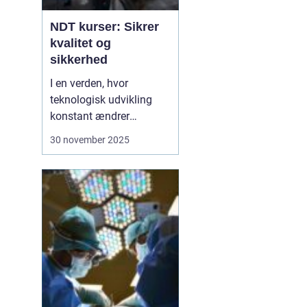
NDT kurser: Sikrer
kvalitet og
sikkerhed
I en verden, hvor
teknologisk udvikling
konstant ændrer
industristandarder, bliver
30 november 2025
behovet for specialiseret
viden stadig vigtigere.
Ikke-destruktiv testning,
eller NDT, er en metode,
der anvendes til at
evaluere egenskaberne
ved et materiale, ...