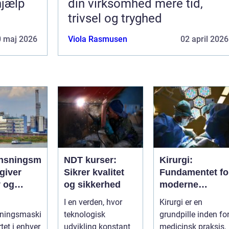
hjælp
din virksomhed mere tid,
trivsel og tryghed
0 maj 2026
Viola Rasmusen
02 april 2026
nsningsm
NDT kurser:
Kirurgi:
giver
Sikrer kvalitet
Fundamentet fo
v og
og sikkerhed
moderne
rengøring
medicin
I en verden, hvor
Kirurgi er en
e
sningsmaski
teknologisk
grundpille inden fo
rtet i enhver
udvikling konstant
medicinsk praksis,