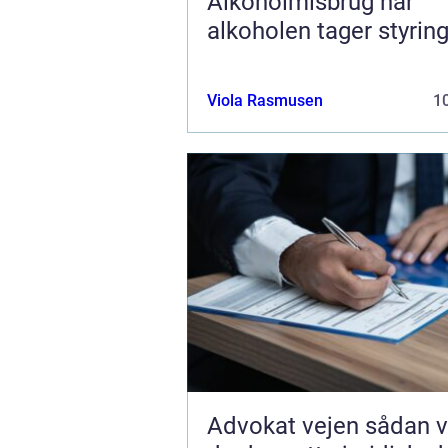
Alkoholmisbrug når
alkoholen tager styrin
Viola Rasmusen
10
Advokat vejen sådan vælger