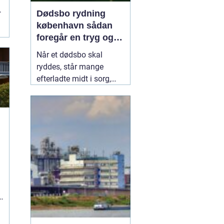
Dødsbo rydning
københavn sådan
foregår en tryg og
respektfuld rydning
Når et dødsbo skal
ryddes, står mange
efterladte midt i sorg,
praktiske opgaver og
ofte også tidspres. I en
by som København, hvor
pladsen er trang, og
deadlines til overtagelse
eller salg hurtigt nærmer
sig, kan en professionel
hjælp
08 februar 2026
n
r