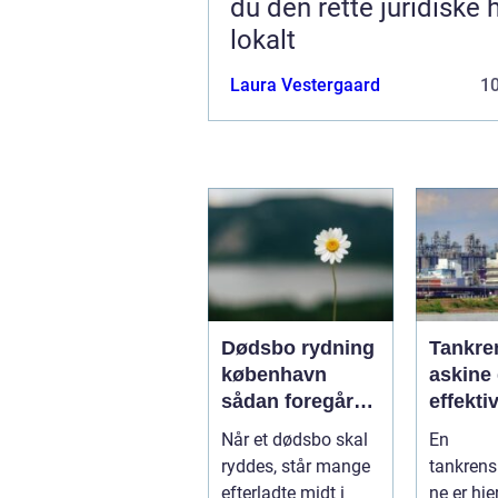
du den rette juridiske 
lokalt
Laura Vestergaard
1
Dødsbo rydning
Tankre
københavn
askine 
sådan foregår
effekti
en tryg og
sikker 
Når et dødsbo skal
En
respektfuld
af tank
ryddes, står mange
tankren
rydning
efterladte midt i
ne er hje