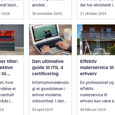
onel løsning
ændrer
der har eksisteret i
ring af
industristandarder,
århundreder. Med
r 2026
30 november 2025
31 oktober 2025
bliver behovet for...
ti...
er tilter:
Den ultimative
Effektiv
ektive
guide til ITIL 4
malerservice til
til
certificering
erhverv
ne
en, hvor
Informationsteknolo
En professionel og
endelses
delse er
gi er grundstenen i
effektiv
i
 centralt
enhver moderne
malerservice til
råde i
virksomhed. I denne
erhverv kan være e
og
digitale tidsalder
afgørende faktor fo
025
03 april 2025
09 februar 2025
er de...
st&arin...
m...