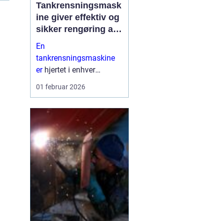
Tankrensningsmask
ine giver effektiv og
sikker rengøring af
tanke
En
tankrensningsmaskine
er
hjertet i enhver
professionel løsning til
01 februar 2026
rengøring af tanke inden
for industri,
fødevareproduktion,
pharma og marine. Når
tanke ikke bliver gjort
ordentli...