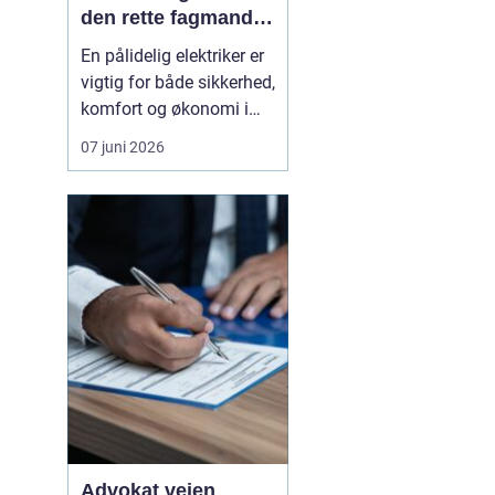
den rette fagmand
til opgaven
En pålidelig elektriker er
vigtig for både sikkerhed,
komfort og økonomi i
hverdagen.
07 juni 2026
Elinstallationer skal
fungere, uden at du
tænker over dem og når
noget svigter, skal
hjælpen være tæt på,
effektiv og fagligt i
orden. I Vanløse findes
der flere e...
Advokat vejen