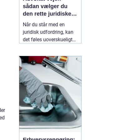
sådan vælger du
den rette juridiske
hjælp lokalt
Når du står med en
juridisk udfordring, kan
det føles uoverskueligt
at finde den rigtige
hjælp. Lovgivningen er
kompleks, og
konsekvenserne af
forkerte beslutninger kan
følge dig i mange år. Her
kan en lokal
10 maj
2026
der
hed
Erhvervsrengøring: