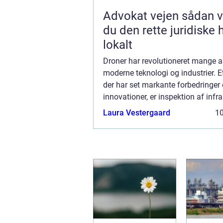
Advokat vejen sådan vælger
du den rette juridiske 
lokalt
Droner har revolutioneret mange a
moderne teknologi og industrier. 
der har set markante forbedringer
innovationer, er inspektion af infra
byggeprojekter og landbrugsland.
Laura Vestergaard
1
inspektion refererer til brugen af 