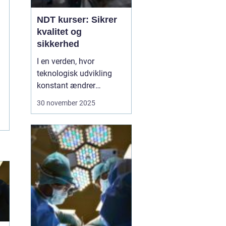
NDT kurser: Sikrer
kvalitet og
sikkerhed
I en verden, hvor
teknologisk udvikling
konstant ændrer
industristandarder, bliver
30 november 2025
behovet for specialiseret
viden stadig vigtigere.
Ikke-destruktiv testning,
eller NDT, er en metode,
der anvendes til at
evaluere egenskaberne
ved et materiale, ...