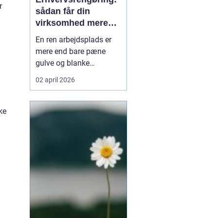
r
sådan får din
virksomhed mere
tid, trivsel og
En ren arbejdsplads er
tryghed
mere end bare pæne
gulve og blanke
overflader. Rengøringen
02 april 2026
påvirker både
medarbejdernes trivsel,
kundernes
ke
førstehåndsindtryk og
virksomhedens drift.
Alligevel er rengøring
ofte noge...