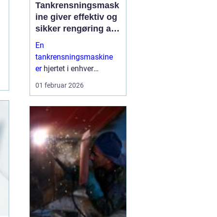
Tankrensningsmask
ine giver effektiv og
sikker rengøring af
tanke
En
tankrensningsmaskine
er
hjertet i enhver
professionel løsning til
01 februar 2026
rengøring af tanke inden
for industri,
fødevareproduktion,
pharma og marine. Når
tanke ikke bliver gjort
ordentli...