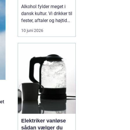
Alkohol fylder meget i
dansk kultur. Vi drikker til
fester, aftaler og højtider,
og for de fleste er det
10 juni 2026
uproblematisk. For nogle
glider grænsen dog stille
og roligt. Det, der
begyndte som hygge,
bliver til noget, der styrer
hverdagen. Når
alkoholen ...
et
Elektriker vanløse
sådan vælger du