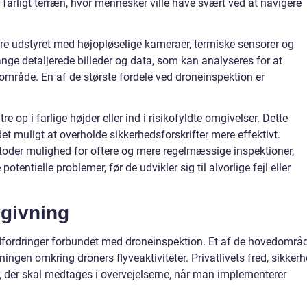
 farligt terræn, hvor mennesker ville have svært ved at navigere
ære udstyret med højopløselige kameraer, termiske sensorer og
nge detaljerede billeder og data, som kan analyseres for at
 område. En af de største fordele ved droneinspektion er
e op i farlige højder eller ind i risikofyldte omgivelser. Dette
det muligt at overholde sikkerhedsforskrifter mere effektivt.
oder mulighed for oftere og mere regelmæssige inspektioner,
otentielle problemer, før de udvikler sig til alvorlige fejl eller
vgivning
dfordringer forbundet med droneinspektion. Et af de hovedområ
gen omkring droners flyveaktiviteter. Privatlivets fred, sikker
er, der skal medtages i overvejelserne, når man implementerer
.