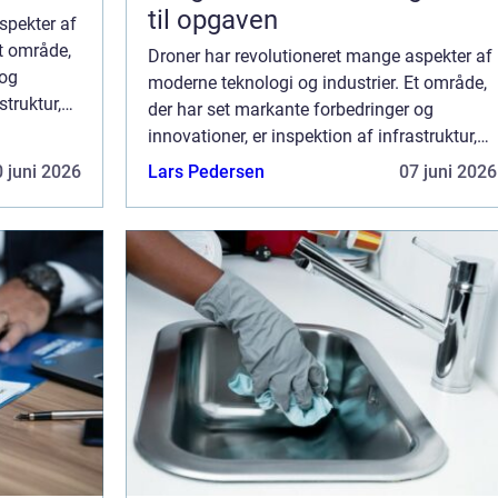
til opgaven
spekter af
Et område,
Droner har revolutioneret mange aspekter af
 og
moderne teknologi og industrier. Et område,
struktur,
der har set markante forbedringer og
 Drone
innovationer, er inspektion af infrastruktur,
ubema...
byggeprojekter og landbrugsland. Drone
 juni 2026
Lars Pedersen
07 juni 2026
inspektion refererer til brugen af ubema...