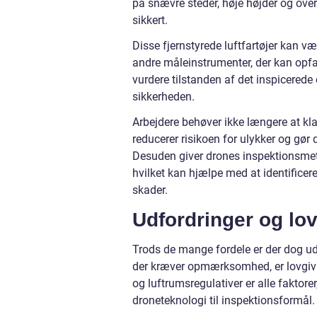
på snævre steder, høje højder og over
sikkert.
Disse fjernstyrede luftfartøjer kan v
andre måleinstrumenter, der kan opfa
vurdere tilstanden af det inspicerede
sikkerheden.
Arbejdere behøver ikke længere at klatr
reducerer risikoen for ulykker og gør 
Desuden giver drones inspektionsmet
hvilket kan hjælpe med at identificere p
skader
.
Udfordringer og lo
Trods de mange fordele er der dog u
der kræver opmærksomhed, er lovgivnin
og luftrumsregulativer er alle faktor
droneteknologi til inspektionsformål