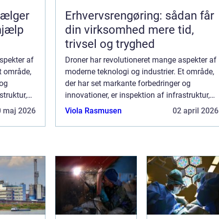
Erhvervsrengøring: sådan får
hjælp
din virksomhed mere tid,
trivsel og tryghed
spekter af
Droner har revolutioneret mange aspekter af
Et område,
moderne teknologi og industrier. Et område,
 og
der har set markante forbedringer og
struktur,
innovationer, er inspektion af infrastruktur,
 Drone
byggeprojekter og landbrugsland. Drone
0 maj 2026
Viola Rasmusen
02 april 2026
ubema...
inspektion refererer til brugen af ubema...