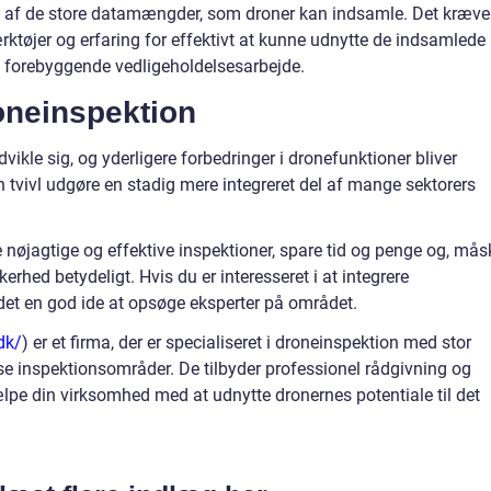
 af de store datamængder, som droner kan indsamle. Det kræve
tøjer og erfaring for effektivt at kunne udnytte de indsamlede
g forebyggende vedligeholdelsesarbejde.
roneinspektion
ikle sig, og yderligere forbedringer i dronefunktioner bliver
n tvivl udgøre en stadig mere integreret del af mange sektorers
 nøjagtige og effektive inspektioner, spare tid og penge og, mås
kkerhed betydeligt. Hvis du er interesseret i at integrere
 det en god ide at opsøge eksperter på området.
dk/
) er et firma, der er specialiseret i droneinspektion med stor
rse inspektionsområder. De tilbyder professionel rådgivning og
lpe din virksomhed med at udnytte dronernes potentiale til det