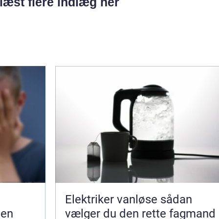
læst flere indlæg her
Elektriker vanløse sådan
gen
vælger du den rette fagmand