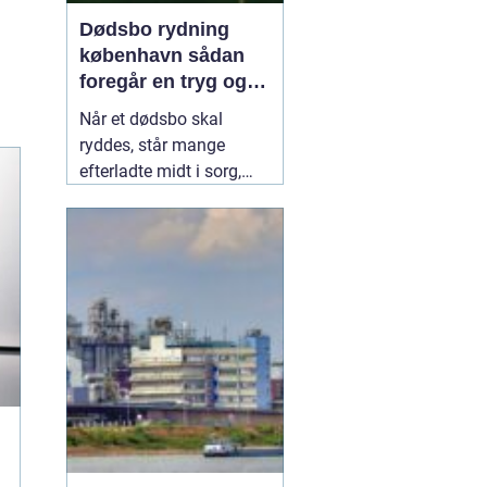
Dødsbo rydning
københavn sådan
foregår en tryg og
respektfuld rydning
Når et dødsbo skal
ryddes, står mange
efterladte midt i sorg,
praktiske opgaver og
ofte også tidspres. I en
by som København, hvor
pladsen er trang, og
deadlines til overtagelse
eller salg hurtigt nærmer
sig, kan en professionel
hjælp
08 februar 2026