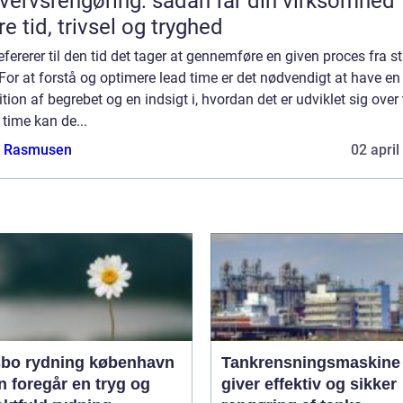
vervsrengøring: sådan får din virksomhed
e tid, trivsel og tryghed
efererer til den tid det tager at gennemføre en given proces fra sta
 For at forstå og optimere lead time er det nødvendigt at have en 
ition af begrebet og en indsigt i, hvordan det er udviklet sig over 
time kan de...
a Rasmusen
02 april
bo rydning københavn
Tankrensningsmaskine
 foregår en tryg og
giver effektiv og sikker