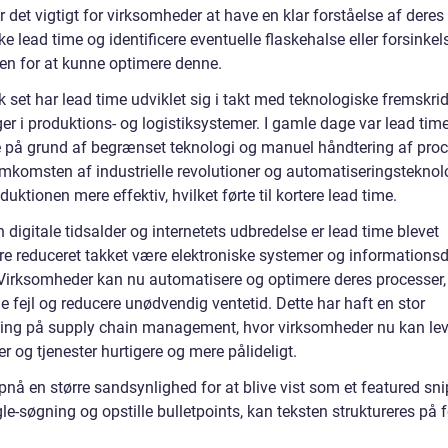
r det vigtigt for virksomheder at have en klar forståelse af deres
ke lead time og identificere eventuelle flaskehalse eller forsinkels
en for at kunne optimere denne.
k set har lead time udviklet sig i takt med teknologiske fremskri
r i produktions- og logistiksystemer. I gamle dage var lead time
 på grund af begrænset teknologi og manuel håndtering af proc
mkomsten af industrielle revolutioner og automatiseringsteknol
duktionen mere effektiv, hvilket førte til kortere lead time.
digitale tidsalder og internetets udbredelse er lead time blevet
ere reduceret takket være elektroniske systemer og informationsd
. Virksomheder kan nu automatisere og optimere deres processer, 
 fejl og reducere unødvendig ventetid. Dette har haft en stor
ning på supply chain management, hvor virksomheder nu kan lev
r og tjenester hurtigere og mere pålideligt.
pnå en større sandsynlighed for at blive vist som et featured sn
e-søgning og opstille bulletpoints, kan teksten struktureres på 