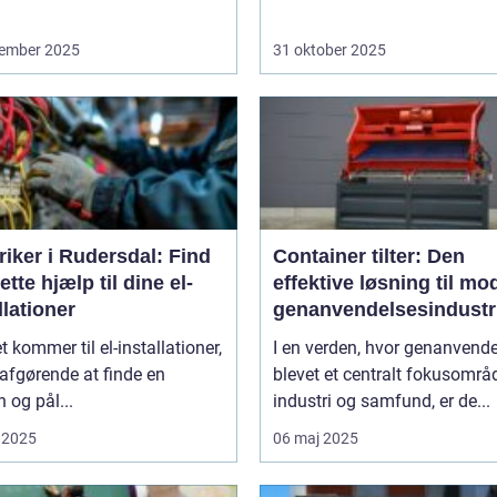
ember 2025
31 oktober 2025
riker i Rudersdal: Find
Container tilter: Den
ette hjælp til dine el-
effektive løsning til mo
llationer
genanvendelsesindustr
t kommer til el-installationer,
I en verden, hvor genanvende
 afgørende at finde en
blevet et centralt fokusområd
n og pål...
industri og samfund, er de...
 2025
06 maj 2025