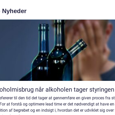
e Nyheder
Alkoholmisbrug når alkoholen tager styringen
efererer til den tid det tager at gennemføre en given proces fra sta
 For at forstå og optimere lead time er det nødvendigt at have en 
ition af begrebet og en indsigt i, hvordan det er udviklet sig over 