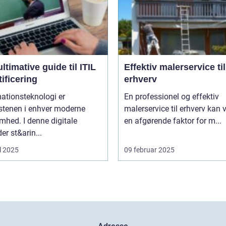
ltimative guide til ITIL
Effektiv malerservice til
tificering
erhverv
ationsteknologi er
En professionel og effektiv
stenen i enhver moderne
malerservice til erhverv kan
mhed. I denne digitale
en afgørende faktor for m...
der st&arin...
l 2025
09 februar 2025