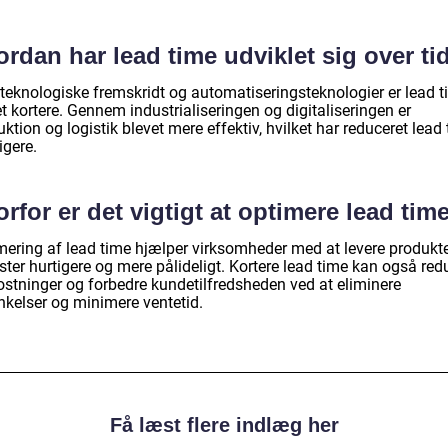
rdan har lead time udviklet sig over ti
teknologiske fremskridt og automatiseringsteknologier er lead 
t kortere. Gennem industrialiseringen og digitaliseringen er
ktion og logistik blevet mere effektiv, hvilket har reduceret lead
igere.
rfor er det vigtigt at optimere lead tim
mering af lead time hjælper virksomheder med at levere produkt
ster hurtigere og mere pålideligt. Kortere lead time kan også red
stninger og forbedre kundetilfredsheden ved at eliminere
nkelser og minimere ventetid.
Få læst flere indlæg her