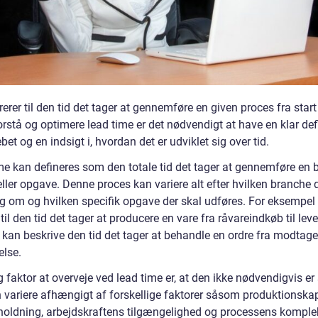
rerer til den tid det tager at gennemføre en given proces fra start t
orstå og optimere lead time er det nødvendigt at have en klar def
bet og en indsigt i, hvordan det er udviklet sig over tid.
me kan defineres som den totale tid det tager at gennemføre en 
ller opgave. Denne proces kan variere alt efter hvilken branche 
sig om og hvilken specifik opgave der skal udføres. For eksempel
 til den tid det tager at producere en vare fra råvareindkøb til leve
t kan beskrive den tid det tager at behandle en ordre fra modtagel
else.
g faktor at overveje ved lead time er, at den ikke nødvendigvis er 
 variere afhængigt af forskellige faktorer såsom produktionskap
holdning, arbejdskraftens tilgængelighed og processens komplek