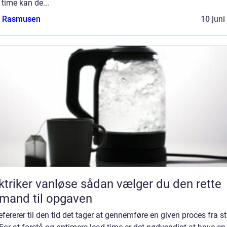
time kan de...
a Rasmusen
10 juni
er vanløse sådan vælger du den rette
mand til opgaven
efererer til den tid det tager at gennemføre en given proces fra sta