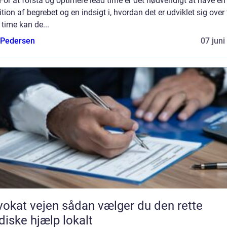
 For at forstå og optimere lead time er det nødvendigt at have en 
ition af begrebet og en indsigt i, hvordan det er udviklet sig over 
time kan de...
 Pedersen
07 juni
vejen sådan vælger du den rette
idiske hjælp lokalt