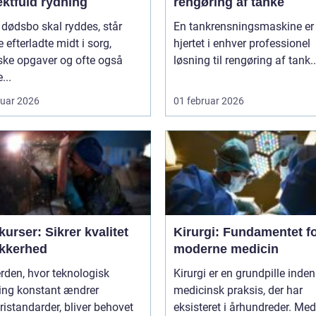
ektfuld rydning
rengøring af tanke
 dødsbo skal ryddes, står
En tankrensningsmaskine er
efterladte midt i sorg,
hjertet i enhver professionel
ske opgaver og ofte også
løsning til rengøring af tank..
...
ruar 2026
01 februar 2026
urser: Sikrer kvalitet
Kirurgi: Fundamentet f
ikkerhed
moderne medicin
erden, hvor teknologisk
Kirurgi er en grundpille inden
ling konstant ændrer
medicinsk praksis, der har
ristandarder, bliver behovet
eksisteret i århundreder. Med t