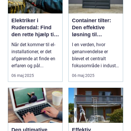
Elektriker i
Container tilter:
Rudersdal: Find
Den effektive
den rette hjælp til
løsning til
dine el-
moderne
Når det kommer til el-
I en verden, hvor
installationer
genanvendelsesin
installationer, er det
genanvendelse er
dustri
afgørende at finde en
blevet et centralt
erfaren og pål...
fokusområde i industri
og samfund, er de...
06 maj 2025
06 maj 2025
Den ultimative
Effektiv