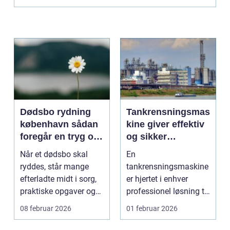
Dødsbo rydning
Tankrensningsmas
københavn sådan
kine giver effektiv
foregår en tryg og
og sikker
respektfuld
rengøring af tanke
Når et dødsbo skal
En
rydning
ryddes, står mange
tankrensningsmaskine
efterladte midt i sorg,
er hjertet i enhver
praktiske opgaver og
professionel løsning til
ofte også tidspre...
rengøring af tank...
08 februar 2026
01 februar 2026