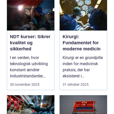
NDT kurser: Sikrer
Kirurgi:
kvalitet og
Fundamentet for
sikkerhed
moderne medicin
I en verden, hvor
Kirurgi er en grundpille
teknologisk udvikling
inden for medicinsk
konstant ændrer
praksis, der har
industristandarder,
eksisteret i
bliver behovet for...
århundreder. Med ti...
30 november 2025
31 oktober 2025