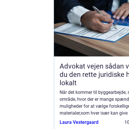
Advokat vejen sådan vælger
du den rette juridiske 
lokalt
Når det kommer til byggearbejde, s
område, hvor der er mange spæn
muligheder for at vælge forskellig
materialer,som hver især kan give
bygning et unikt udtryk. Nogle af 
Laura Vestergaard
1
materialer, som man me...