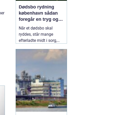
Dødsbo rydning
mer
københavn sådan
foregår en tryg og
respektfuld rydning
Når et dødsbo skal
ryddes, står mange
efterladte midt i sorg,
praktiske opgaver og
ofte også tidspres. I en
by som København, hvor
pladsen er trang, og
deadlines til overtagelse
eller salg hurtigt nærmer
sig, kan en professionel
hjælp
08 februar 2026