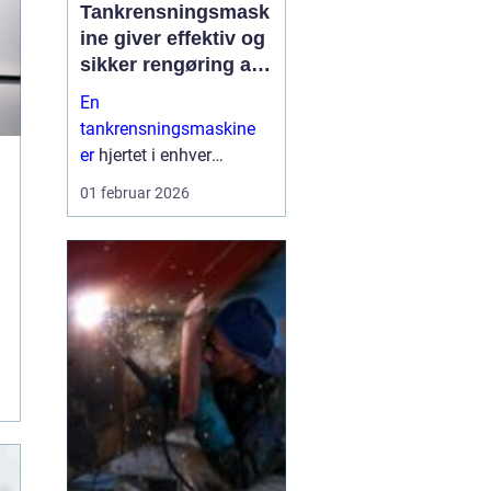
Tankrensningsmask
ine giver effektiv og
sikker rengøring af
tanke
En
tankrensningsmaskine
er
hjertet i enhver
professionel løsning til
01 februar 2026
rengøring af tanke inden
for industri,
fødevareproduktion,
pharma og marine. Når
tanke ikke bliver gjort
ordentli...