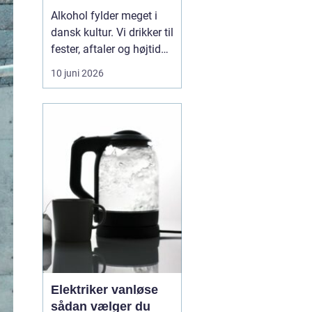
Alkohol fylder meget i
dansk kultur. Vi drikker til
fester, aftaler og højtider,
og for de fleste er det
10 juni 2026
uproblematisk. For nogle
glider grænsen dog stille
og roligt. Det, der
begyndte som hygge,
bliver til noget, der styrer
hverdagen. Når
alkoholen ...
Elektriker vanløse
sådan vælger du