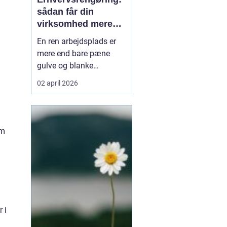
sådan får din
virksomhed mere
tid, trivsel og
En ren arbejdsplads er
tryghed
mere end bare pæne
gulve og blanke
overflader. Rengøringen
02 april 2026
påvirker både
medarbejdernes trivsel,
kundernes
førstehåndsindtryk og
om
virksomhedens drift.
Alligevel er rengøring
ofte noge...
 i