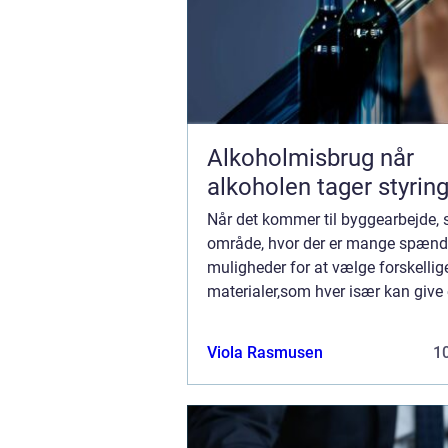
Alkoholmisbrug når
alkoholen tager styrin
Når det kommer til byggearbejde, s
område, hvor der er mange spæn
muligheder for at vælge forskellig
materialer,som hver især kan give
bygning et unikt udtryk. Nogle af 
materialer, som man me...
Viola Rasmusen
10