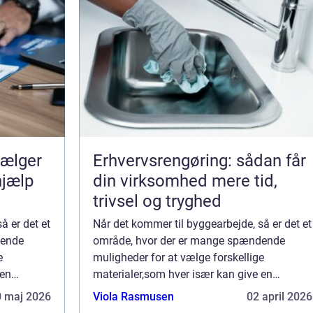
Erhvervsrengøring: sådan får
hjælp
din virksomhed mere tid,
trivsel og tryghed
å er det et
Når det kommer til byggearbejde, så er det et
dende
område, hvor der er mange spændende
e
muligheder for at vælge forskellige
 en
materialer,som hver især kan give en
de
bygning et unikt udtryk. Nogle af de
0 maj 2026
Viola Rasmusen
02 april 2026
materialer, som man me...