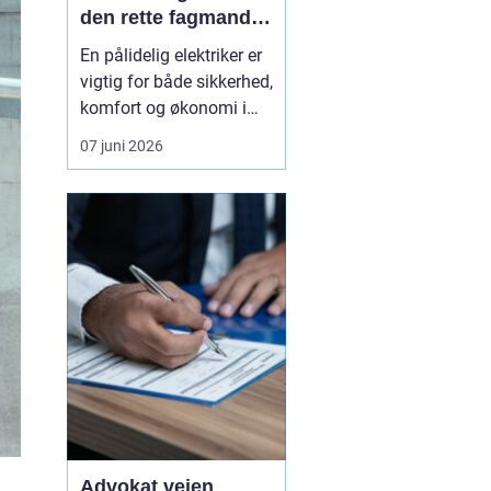
den rette fagmand
til opgaven
En pålidelig elektriker er
vigtig for både sikkerhed,
komfort og økonomi i
hverdagen.
07 juni 2026
Elinstallationer skal
fungere, uden at du
tænker over dem og når
noget svigter, skal
hjælpen være tæt på,
effektiv og fagligt i
orden. I Vanløse findes
der flere e...
Advokat vejen