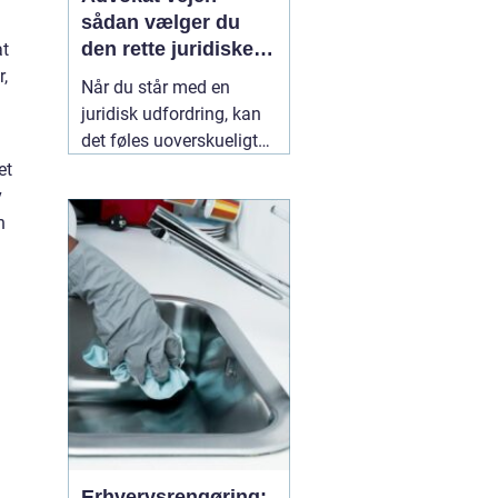
sådan vælger du
den rette juridiske
at
hjælp lokalt
r,
Når du står med en
juridisk udfordring, kan
det føles uoverskueligt
at finde den rigtige
et
hjælp. Lovgivningen er
v
kompleks, og
n
konsekvenserne af
forkerte beslutninger kan
følge dig i mange år. Her
kan en lokal
10 maj
2026
Erhvervsrengøring: