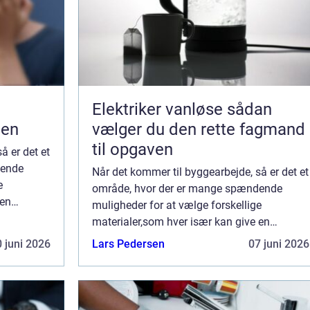
Elektriker vanløse sådan
gen
vælger du den rette fagmand
til opgaven
å er det et
dende
Når det kommer til byggearbejde, så er det et
e
område, hvor der er mange spændende
 en
muligheder for at vælge forskellige
de
materialer,som hver især kan give en
bygning et unikt udtryk. Nogle af de
 juni 2026
Lars Pedersen
07 juni 2026
materialer, som man me...