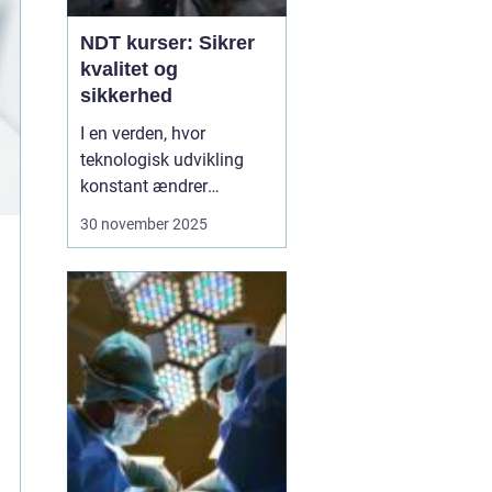
NDT kurser: Sikrer
kvalitet og
sikkerhed
I en verden, hvor
teknologisk udvikling
konstant ændrer
industristandarder, bliver
30 november 2025
behovet for specialiseret
viden stadig vigtigere.
Ikke-destruktiv testning,
eller NDT, er en metode,
der anvendes til at
evaluere egenskaberne
ved et materiale, ...