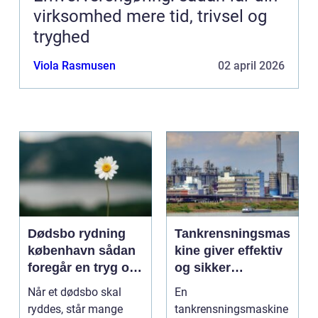
virksomhed mere tid, trivsel og
tryghed
Viola Rasmusen
02 april 2026
Dødsbo rydning
Tankrensningsmas
københavn sådan
kine giver effektiv
foregår en tryg og
og sikker
respektfuld
rengøring af tanke
Når et dødsbo skal
En
rydning
ryddes, står mange
tankrensningsmaskine