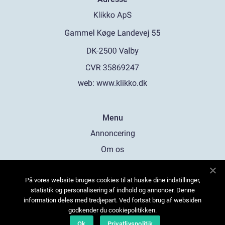
web:
www.klikko.dk
Menu
Annoncering
Om os
Cookies
På vores website bruges cookies til at huske dine indstillinger,
Kontakt os
statistik og personalisering af indhold og annoncer. Denne
Sitemap
information deles med tredjepart. Ved fortsat brug af websiden
godkender du cookiepolitikken.
Ok
Privatlivspolitik