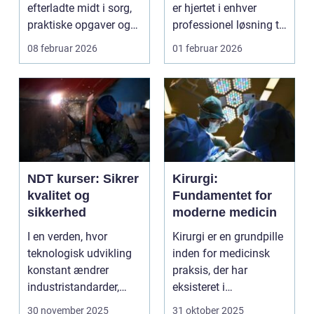
efterladte midt i sorg,
er hjertet i enhver
praktiske opgaver og
professionel løsning til
ofte også tidspre...
rengøring af tank...
08 februar 2026
01 februar 2026
NDT kurser: Sikrer
Kirurgi:
kvalitet og
Fundamentet for
sikkerhed
moderne medicin
I en verden, hvor
Kirurgi er en grundpille
teknologisk udvikling
inden for medicinsk
konstant ændrer
praksis, der har
industristandarder,
eksisteret i
bliver behovet for...
århundreder. Med ti...
30 november 2025
31 oktober 2025