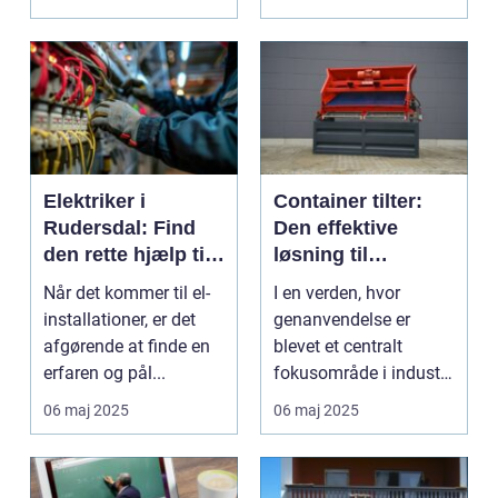
Elektriker i
Container tilter:
Rudersdal: Find
Den effektive
den rette hjælp til
løsning til
dine el-
moderne
Når det kommer til el-
I en verden, hvor
installationer
genanvendelsesin
installationer, er det
genanvendelse er
dustri
afgørende at finde en
blevet et centralt
erfaren og pål...
fokusområde i industri
og samfund, er de...
06 maj 2025
06 maj 2025