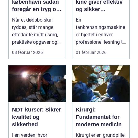
københavn sådan
kine giver effektiv
foregår en tryg og
og sikker
respektfuld
rengøring af tanke
Når et dødsbo skal
En
rydning
ryddes, står mange
tankrensningsmaskine
efterladte midt i sorg,
er hjertet i enhver
praktiske opgaver og
professionel løsning til
ofte også tidspre...
rengøring af tank...
08 februar 2026
01 februar 2026
NDT kurser: Sikrer
Kirurgi:
kvalitet og
Fundamentet for
sikkerhed
moderne medicin
I en verden, hvor
Kirurgi er en grundpille