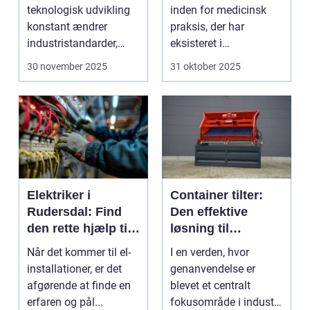
teknologisk udvikling
inden for medicinsk
konstant ændrer
praksis, der har
industristandarder,
eksisteret i
bliver behovet for...
århundreder. Med ti...
30 november 2025
31 oktober 2025
Elektriker i
Container tilter:
Rudersdal: Find
Den effektive
den rette hjælp til
løsning til
dine el-
moderne
Når det kommer til el-
I en verden, hvor
installationer
genanvendelsesin
installationer, er det
genanvendelse er
dustri
afgørende at finde en
blevet et centralt
erfaren og pål...
fokusområde i industri