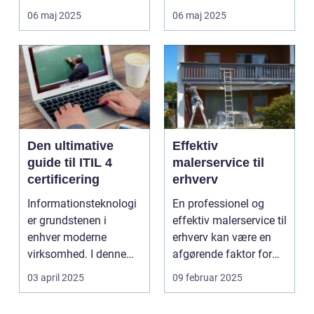
og samfund, er de...
06 maj 2025
06 maj 2025
Den ultimative
Effektiv
guide til ITIL 4
malerservice til
certificering
erhverv
Informationsteknologi
En professionel og
er grundstenen i
effektiv malerservice til
enhver moderne
erhverv kan være en
virksomhed. I denne
afgørende faktor for
digitale tidsalder
m...
03 april 2025
09 februar 2025
st&arin...