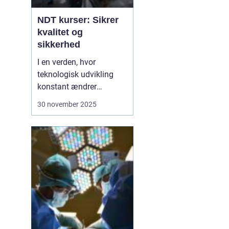
NDT kurser: Sikrer
kvalitet og
sikkerhed
I en verden, hvor
teknologisk udvikling
konstant ændrer
industristandarder, bliver
30 november 2025
behovet for specialiseret
viden stadig vigtigere.
Ikke-destruktiv testning,
eller NDT, er en metode,
der anvendes til at
evaluere egenskaberne
ved et materiale, ...