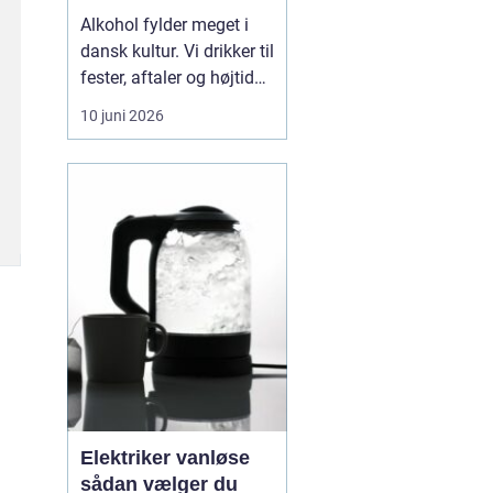
Alkohol fylder meget i
dansk kultur. Vi drikker til
fester, aftaler og højtider,
og for de fleste er det
10 juni 2026
uproblematisk. For nogle
glider grænsen dog stille
og roligt. Det, der
begyndte som hygge,
bliver til noget, der styrer
hverdagen. Når
alkoholen ...
Elektriker vanløse
sådan vælger du