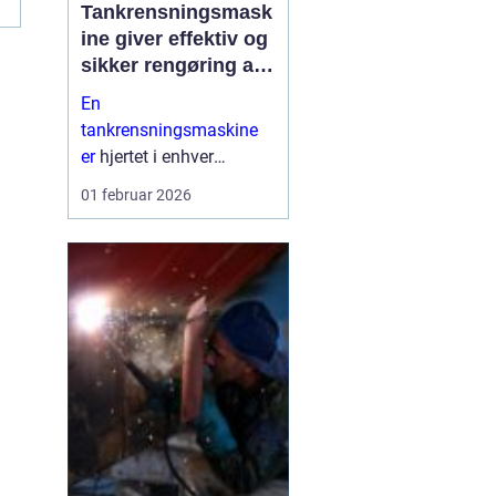
Tankrensningsmask
ine giver effektiv og
sikker rengøring af
tanke
En
tankrensningsmaskine
er
hjertet i enhver
professionel løsning til
01 februar 2026
rengøring af tanke inden
for industri,
fødevareproduktion,
pharma og marine. Når
tanke ikke bliver gjort
ordentli...