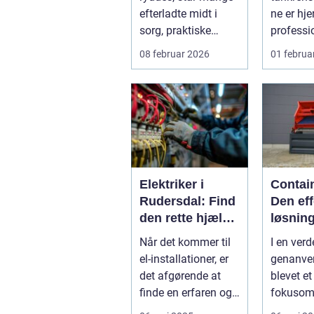
rydning
efterladte midt i
ne er hje
sorg, praktiske
professi
opgaver og ofte
til rengø
08 februar 2026
01 februa
også tidspre...
tank...
Elektriker i
Contain
Rudersdal: Find
Den eff
den rette hjælp
løsning 
til dine el-
moder
Når det kommer til
I en verd
installationer
genanv
el-installationer, er
genanven
industr
det afgørende at
blevet et
finde en erfaren og
fokusom
pål...
industri 