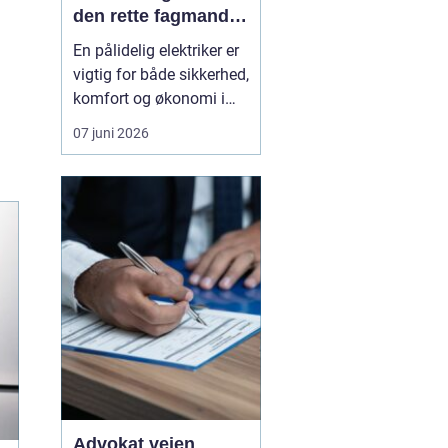
den rette fagmand
til opgaven
En pålidelig elektriker er
vigtig for både sikkerhed,
komfort og økonomi i
hverdagen.
07 juni 2026
Elinstallationer skal
fungere, uden at du
tænker over dem og når
noget svigter, skal
hjælpen være tæt på,
effektiv og fagligt i
orden. I Vanløse findes
der flere e...
Advokat vejen