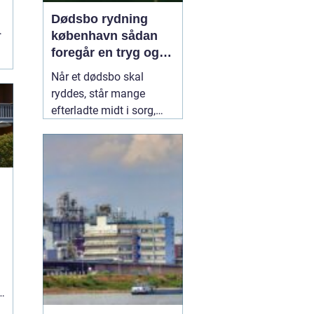
Dødsbo rydning
københavn sådan
foregår en tryg og
respektfuld rydning
Når et dødsbo skal
ryddes, står mange
efterladte midt i sorg,
praktiske opgaver og
ofte også tidspres. I en
by som København, hvor
pladsen er trang, og
deadlines til overtagelse
eller salg hurtigt nærmer
sig, kan en professionel
hjælp
08 februar 2026
n
r