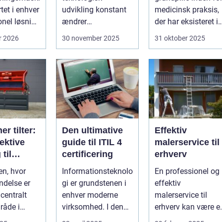
rtet i enhver
udvikling konstant
medicinsk praksis,
onel løsning
ændrer
der har eksisteret i
ring af
industristandarder,
århundreder. Med
r 2026
30 november 2025
31 oktober 2025
bliver behovet for...
ti...
er tilter:
Den ultimative
Effektiv
ektive
guide til ITIL 4
malerservice til
til
certificering
erhverv
ne
en, hvor
Informationsteknolo
En professionel og
endelses
delse er
gi er grundstenen i
effektiv
i
 centralt
enhver moderne
malerservice til
råde i
virksomhed. I denne
erhverv kan være e
og
digitale tidsalder
afgørende faktor fo