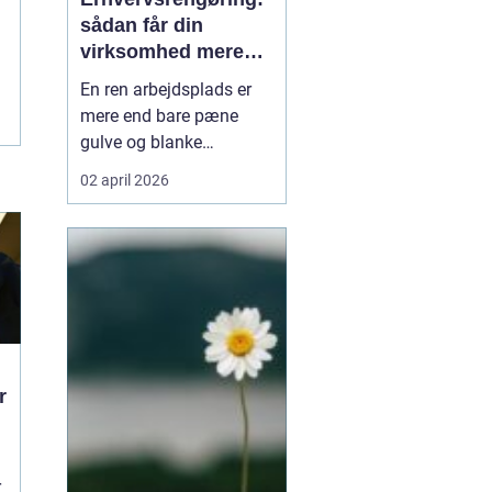
sådan får din
virksomhed mere
tid, trivsel og
En ren arbejdsplads er
tryghed
mere end bare pæne
gulve og blanke
overflader. Rengøringen
02 april 2026
påvirker både
medarbejdernes trivsel,
kundernes
førstehåndsindtryk og
virksomhedens drift.
Alligevel er rengøring
ofte noge...
r
r