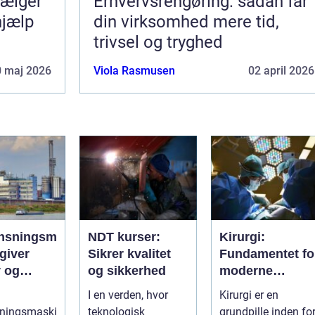
Erhvervsrengøring: sådan får
hjælp
din virksomhed mere tid,
trivsel og tryghed
0 maj 2026
Viola Rasmusen
02 april 2026
nsningsm
NDT kurser:
Kirurgi:
giver
Sikrer kvalitet
Fundamentet fo
v og
og sikkerhed
moderne
rengøring
medicin
I en verden, hvor
Kirurgi er en
e
sningsmaski
teknologisk
grundpille inden fo