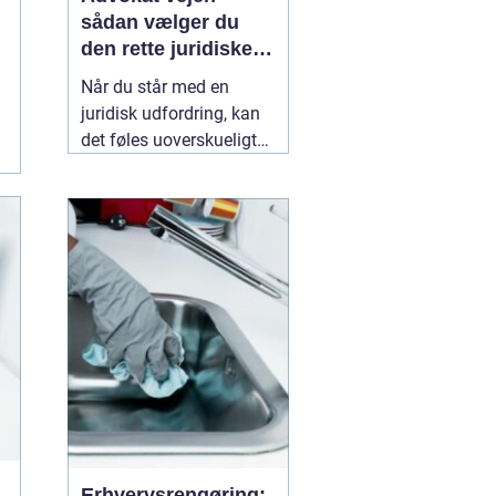
sådan vælger du
den rette juridiske
hjælp lokalt
Når du står med en
juridisk udfordring, kan
det føles uoverskueligt
at finde den rigtige
hjælp. Lovgivningen er
kompleks, og
konsekvenserne af
forkerte beslutninger kan
følge dig i mange år. Her
kan en lokal
10 maj
2026
Erhvervsrengøring: