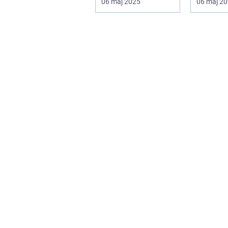
06 maj 2025
06 maj 2
samfund, 