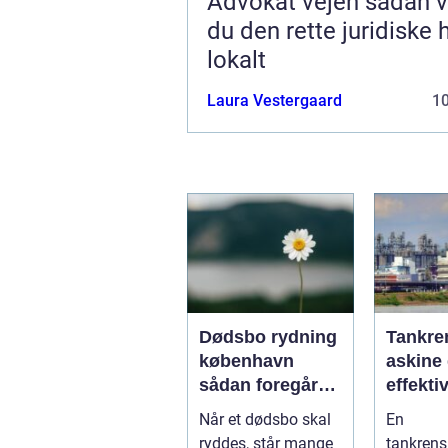
Advokat vejen sådan vælger
du den rette juridiske 
lokalt
Laura Vestergaard
1
Dødsbo rydning
Tankre
københavn
askine 
sådan foregår
effekti
en tryg og
sikker 
Når et dødsbo skal
En
respektfuld
af tank
ryddes, står mange
tankren