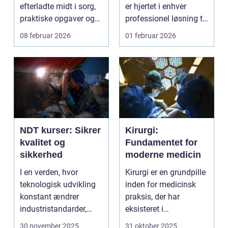
efterladte midt i sorg,
er hjertet i enhver
praktiske opgaver og
professionel løsning til
ofte også tidspre...
rengøring af tank...
08 februar 2026
01 februar 2026
NDT kurser: Sikrer
Kirurgi:
kvalitet og
Fundamentet for
sikkerhed
moderne medicin
I en verden, hvor
Kirurgi er en grundpille
teknologisk udvikling
inden for medicinsk
konstant ændrer
praksis, der har
industristandarder,
eksisteret i
bliver behovet for...
århundreder. Med ti...
30 november 2025
31 oktober 2025