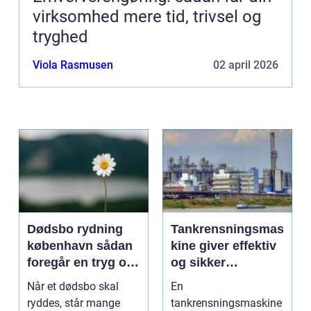
virksomhed mere tid, trivsel og
tryghed
Viola Rasmusen
02 april 2026
Dødsbo rydning
Tankrensningsmas
københavn sådan
kine giver effektiv
foregår en tryg og
og sikker
respektfuld
rengøring af tanke
Når et dødsbo skal
En
rydning
ryddes, står mange
tankrensningsmaskine