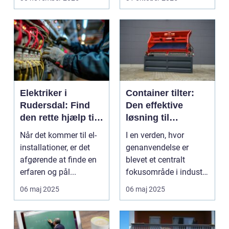
Elektriker i
Container tilter:
Rudersdal: Find
Den effektive
den rette hjælp til
løsning til
dine el-
moderne
Når det kommer til el-
I en verden, hvor
installationer
genanvendelsesin
installationer, er det
genanvendelse er
dustri
afgørende at finde en
blevet et centralt
erfaren og pål...
fokusområde i industri
og samfund, er de...
06 maj 2025
06 maj 2025