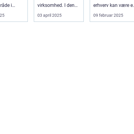
råde i
virksomhed. I denne
erhverv kan være e
og
digitale tidsalder
afgørende faktor fo
025
03 april 2025
09 februar 2025
er de...
st&arin...
m...