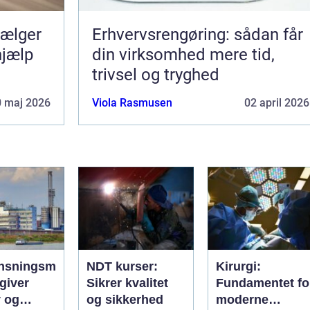
Erhvervsrengøring: sådan får
hjælp
din virksomhed mere tid,
trivsel og tryghed
0 maj 2026
Viola Rasmusen
02 april 2026
nsningsm
NDT kurser:
Kirurgi:
giver
Sikrer kvalitet
Fundamentet fo
v og
og sikkerhed
moderne