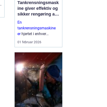
Tankrensningsmask
n
ine giver effektiv og
r
sikker rengøring af
tanke
En
tankrensningsmaskine
er
hjertet i enhver
professionel løsning til
01 februar 2026
rengøring af tanke inden
for industri,
fødevareproduktion,
pharma og marine. Når
tanke ikke bliver gjort
ordentli...