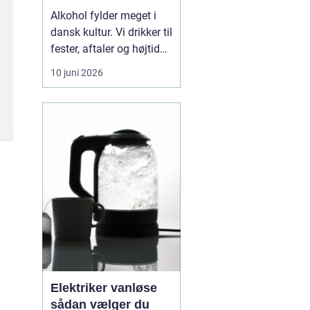
Alkohol fylder meget i
dansk kultur. Vi drikker til
fester, aftaler og højtider,
og for de fleste er det
10 juni 2026
uproblematisk. For nogle
glider grænsen dog stille
og roligt. Det, der
begyndte som hygge,
bliver til noget, der styrer
hverdagen. Når
alkoholen ...
Elektriker vanløse
sådan vælger du