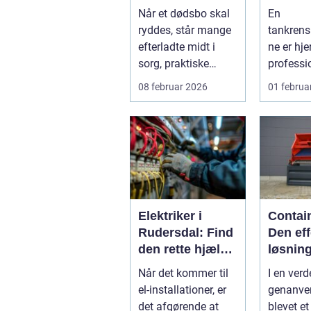
en tryg og
sikker 
Når et dødsbo skal
En
respektfuld
af tank
ryddes, står mange
tankren
rydning
efterladte midt i
ne er hje
sorg, praktiske
professi
opgaver og ofte
til rengø
08 februar 2026
01 februa
også tidspre...
tank...
Elektriker i
Contain
Rudersdal: Find
Den eff
den rette hjælp
løsning 
til dine el-
moder
Når det kommer til
I en verd
installationer
genanv
el-installationer, er
genanven
industr
det afgørende at
blevet et