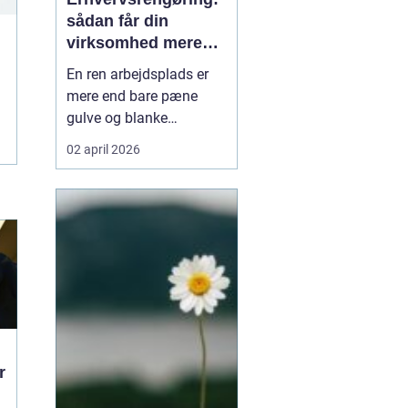
sådan får din
virksomhed mere
tid, trivsel og
En ren arbejdsplads er
tryghed
mere end bare pæne
gulve og blanke
overflader. Rengøringen
02 april 2026
påvirker både
medarbejdernes trivsel,
kundernes
førstehåndsindtryk og
virksomhedens drift.
Alligevel er rengøring
ofte noge...
r