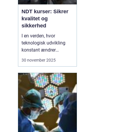
NDT kurser: Sikrer
kvalitet og
sikkerhed
I en verden, hvor
teknologisk udvikling
konstant ændrer
industristandarder, bliver
30 november 2025
behovet for specialiseret
viden stadig vigtigere.
Ikke-destruktiv testning,
eller NDT, er en metode,
der anvendes til at
evaluere egenskaberne
ved et materiale, ...