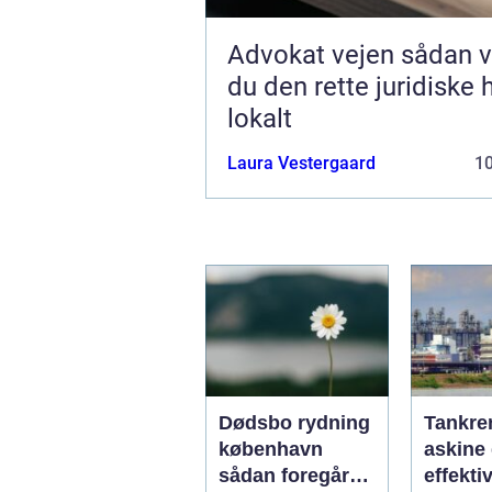
Advokat vejen sådan vælger
du den rette juridiske 
lokalt
Laura Vestergaard
1
Dødsbo rydning
Tankre
københavn
askine 
sådan foregår
effekti