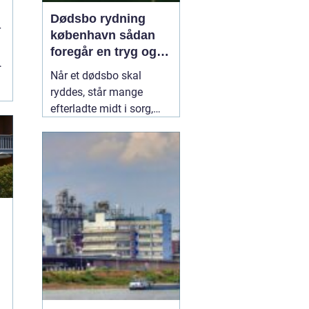
Dødsbo rydning
r
københavn sådan
foregår en tryg og
respektfuld rydning
Når et dødsbo skal
ryddes, står mange
efterladte midt i sorg,
praktiske opgaver og
ofte også tidspres. I en
by som København, hvor
pladsen er trang, og
deadlines til overtagelse
eller salg hurtigt nærmer
sig, kan en professionel
hjælp
08 februar 2026