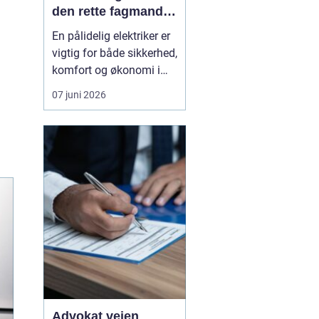
den rette fagmand
til opgaven
En pålidelig elektriker er
vigtig for både sikkerhed,
komfort og økonomi i
hverdagen.
07 juni 2026
Elinstallationer skal
fungere, uden at du
tænker over dem og når
noget svigter, skal
hjælpen være tæt på,
effektiv og fagligt i
orden. I Vanløse findes
der flere e...
Advokat vejen