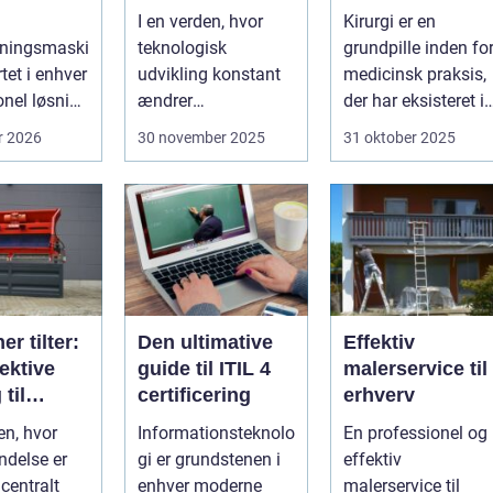
rengøring
medicin
I en verden, hvor
Kirurgi er en
e
sningsmaski
teknologisk
grundpille inden fo
rtet i enhver
udvikling konstant
medicinsk praksis,
onel løsning
ændrer
der har eksisteret i
ring af
industristandarder,
århundreder. Med
r 2026
30 november 2025
31 oktober 2025
bliver behovet for...
ti...
er tilter:
Den ultimative
Effektiv
ektive
guide til ITIL 4
malerservice til
til
certificering
erhverv
ne
en, hvor
Informationsteknolo
En professionel og
endelses
delse er
gi er grundstenen i
effektiv
i
 centralt
enhver moderne
malerservice til