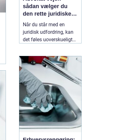
sådan vælger du
den rette juridiske
hjælp lokalt
Når du står med en
juridisk udfordring, kan
det føles uoverskueligt
at finde den rigtige
hjælp. Lovgivningen er
kompleks, og
konsekvenserne af
forkerte beslutninger kan
følge dig i mange år. Her
kan en lokal
10 maj
2026
Erhvervsrengøring: