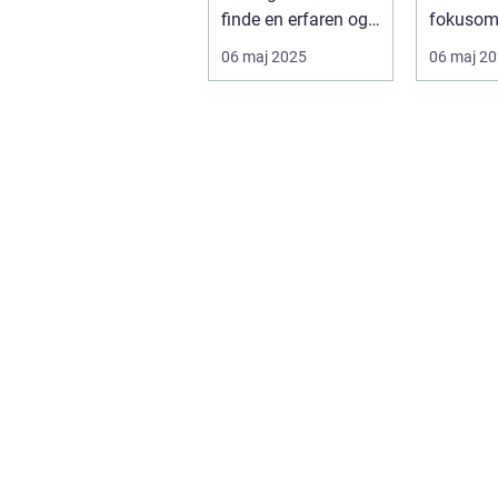
finde en erfaren og
fokusom
pål...
industri 
06 maj 2025
06 maj 2
samfund, 