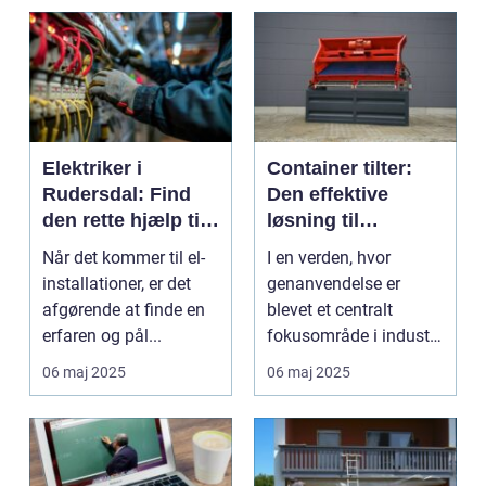
Elektriker i
Container tilter:
Rudersdal: Find
Den effektive
den rette hjælp til
løsning til
dine el-
moderne
Når det kommer til el-
I en verden, hvor
installationer
genanvendelsesin
installationer, er det
genanvendelse er
dustri
afgørende at finde en
blevet et centralt
erfaren og pål...
fokusområde i industri
og samfund, er de...
06 maj 2025
06 maj 2025