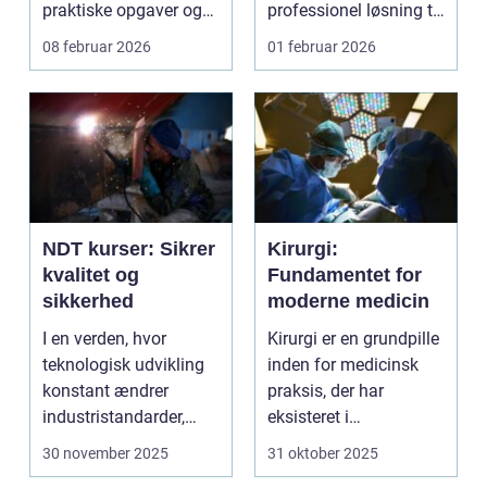
praktiske opgaver og
professionel løsning til
ofte også tidspre...
rengøring af tank...
08 februar 2026
01 februar 2026
NDT kurser: Sikrer
Kirurgi:
kvalitet og
Fundamentet for
sikkerhed
moderne medicin
I en verden, hvor
Kirurgi er en grundpille
teknologisk udvikling
inden for medicinsk
konstant ændrer
praksis, der har
industristandarder,
eksisteret i
bliver behovet for...
århundreder. Med ti...
30 november 2025
31 oktober 2025