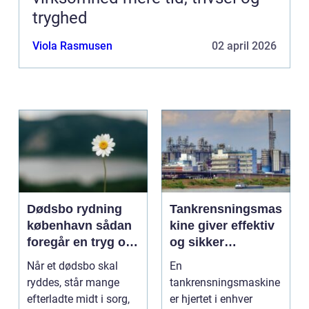
tryghed
Viola Rasmusen
02 april 2026
Dødsbo rydning
Tankrensningsmas
københavn sådan
kine giver effektiv
foregår en tryg og
og sikker
respektfuld
rengøring af tanke
Når et dødsbo skal
En
rydning
ryddes, står mange
tankrensningsmaskine
efterladte midt i sorg,
er hjertet i enhver