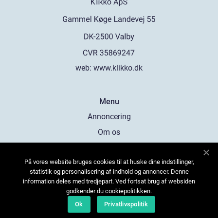
web:
www.klikko.dk
Menu
Annoncering
Om os
Cookies
På vores website bruges cookies til at huske dine indstillinger,
Kontakt os
statistik og personalisering af indhold og annoncer. Denne
Sitemap
information deles med tredjepart. Ved fortsat brug af websiden
godkender du cookiepolitikken.
Ok
Privatlivspolitik