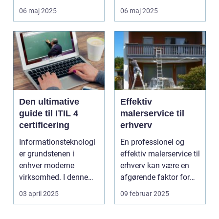
og samfund, er de...
06 maj 2025
06 maj 2025
Den ultimative
Effektiv
guide til ITIL 4
malerservice til
certificering
erhverv
Informationsteknologi
En professionel og
er grundstenen i
effektiv malerservice til
enhver moderne
erhverv kan være en
virksomhed. I denne
afgørende faktor for
digitale tidsalder
m...
03 april 2025
09 februar 2025
st&arin...