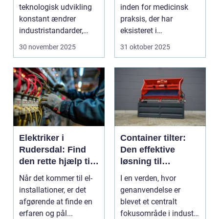
teknologisk udvikling
inden for medicinsk
konstant ændrer
praksis, der har
industristandarder,
eksisteret i
bliver behovet for...
århundreder. Med ti...
30 november 2025
31 oktober 2025
Elektriker i
Container tilter:
Rudersdal: Find
Den effektive
den rette hjælp til
løsning til
dine el-
moderne
Når det kommer til el-
I en verden, hvor
installationer
genanvendelsesin
installationer, er det
genanvendelse er
dustri
afgørende at finde en
blevet et centralt
erfaren og pål...
fokusområde i industri