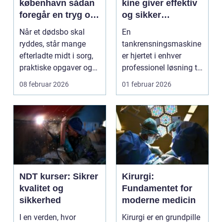
københavn sådan
kine giver effektiv
foregår en tryg og
og sikker
respektfuld
rengøring af tanke
Når et dødsbo skal
En
rydning
ryddes, står mange
tankrensningsmaskine
efterladte midt i sorg,
er hjertet i enhver
praktiske opgaver og
professionel løsning til
ofte også tidspre...
rengøring af tank...
08 februar 2026
01 februar 2026
NDT kurser: Sikrer
Kirurgi:
kvalitet og
Fundamentet for
sikkerhed
moderne medicin
I en verden, hvor
Kirurgi er en grundpille